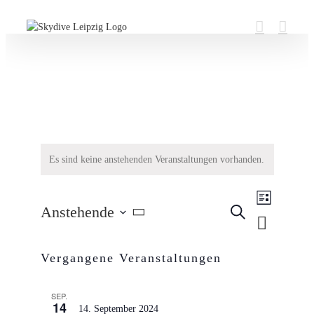
Zum
Inhalt
springen
Es sind keine anstehenden Veranstaltungen vorhanden.
Veranstaltu
Anstehende
Suche
Ansichten-
Liste
Veranstaltu
Navigation
Datum
Suche
wählen.
Vergangene Veranstaltungen
und
Ansichten,
SEP.
14
Navigation
14. September 2024